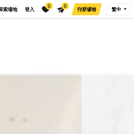
0
0
探索場地
登入
刊登場地
繁中