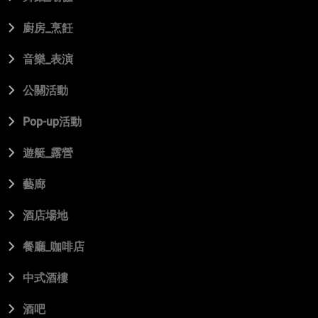
廚房_烹飪
音樂_表演
公關活動
Pop-up活動
遊艇_露營
藝廊
酒店場地
餐廳_咖啡店
中式酒樓
酒吧