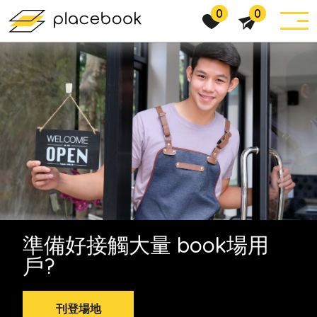
0
0
準備好接觸⼤量 book場⽤
⼾?
刊登場地