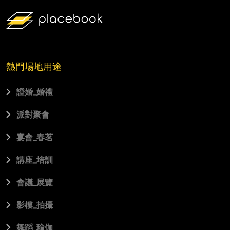
熱門場地用途
證婚_婚禮
派對聚會
宴會_春茗
講座_培訓
會議_展覽
影樓_拍攝
舞蹈_瑜伽