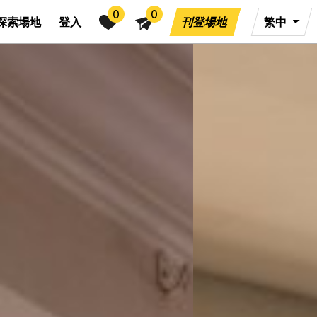
0
0
探索場地
登入
刊登場地
繁中