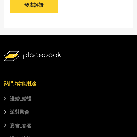
發表評論
熱門場地用途
證婚_婚禮
派對聚會
宴會_春茗