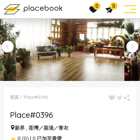
0
0
首頁
/
Place#0396
Place#0396
新界
,
荃灣／葵涌／青衣
0 (0) | 0 已加至最愛