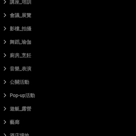
講座_培訓
會議_展覽
影樓_拍攝
舞蹈_瑜伽
廚房_烹飪
音樂_表演
公關活動
Pop-up活動
遊艇_露營
藝廊
酒店場地