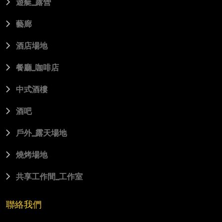
遊艇_露營
藝廊
酒店場地
餐廳_咖啡店
中式酒樓
酒吧
⼾外_露天場地
燒烤場地
共享⼯作間_⼯作室
聯絡我們