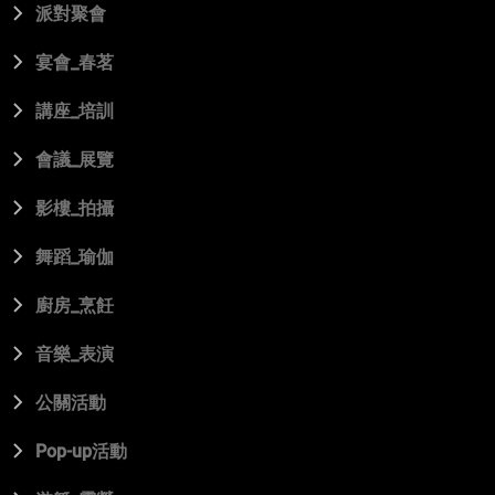
派對聚會
宴會_春茗
講座_培訓
會議_展覽
影樓_拍攝
舞蹈_瑜伽
廚房_烹飪
音樂_表演
公關活動
Pop-up活動