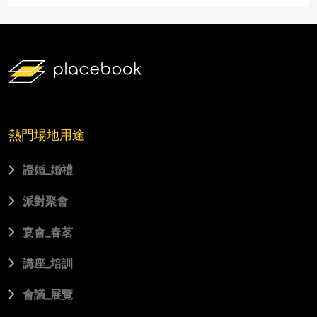
熱門場地用途
證婚_婚禮
派對聚會
宴會_春茗
講座_培訓
會議_展覽