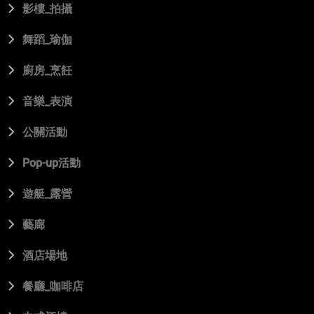
影樓_拍攝
舞蹈_瑜伽
廚房_烹飪
音樂_表演
公關活動
Pop-up活動
遊艇_露營
藝廊
酒店場地
餐廳_咖啡店