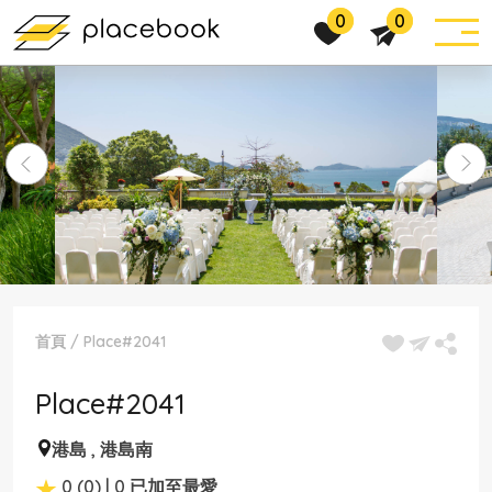
0
0
首頁
/
Place#2041
Place#2041
港島
,
港島南
0 (0) | 0 已加至最愛