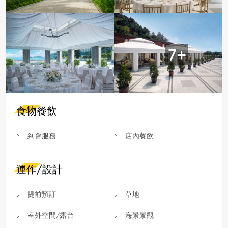
7+
食物餐飲
到會服務
店內餐飲
運作/設計
提前預訂
草地
室外空間/露台
海景景觀