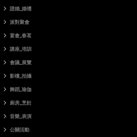
證婚_婚禮
派對聚會
宴會_春茗
講座_培訓
會議_展覽
影樓_拍攝
舞蹈_瑜伽
廚房_烹飪
音樂_表演
公關活動