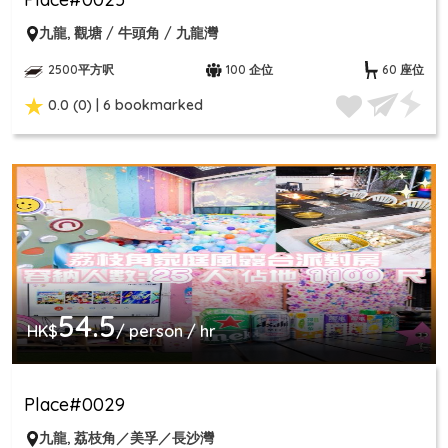
九龍
,
觀塘 / 牛頭角 / 九龍灣
2500平方呎
100 企位
60 座位
0.0 (0) | 6 bookmarked
54.5
HK$
/ person / hr
Place#0029
九龍
,
荔枝角／美孚／長沙灣