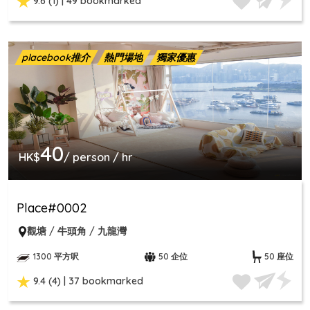
9.6 (1) | 49 bookmarked
placebook推介
熱門場地
獨家優惠
40
HK$
/ person / hr
Place#0002
觀塘 / 牛頭角 / 九龍灣
1300 平方呎
50 企位
50 座位
9.4 (4) | 37 bookmarked