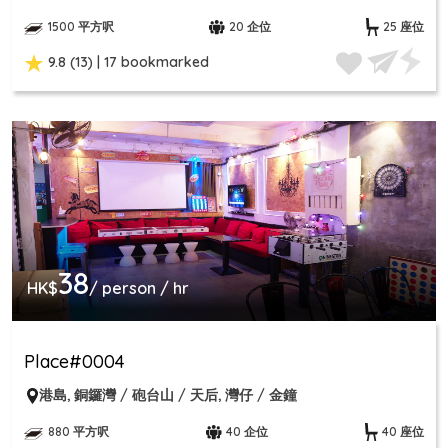
1500 平方呎
20 企位
25 座位
9.8 (13) | 17 bookmarked
38
HK$
/ person / hr
Place#0004
港島
,
銅鑼灣 / 砲台山 / 天后
,
灣仔 / 金鐘
880 平方呎
40 企位
40 座位