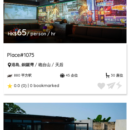
65
HK$
/ person / hr
Place#1075
港島
,
銅鑼灣 / 砲台山 / 天后
880 平方呎
45 企位
30 座位
0.0 (0) | 0 bookmarked