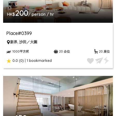
200
HK$
/ person / hr
Place#0399
新界
,
沙田／大圍
1000平方呎
20 企位
20 座位
0.0 (0) | 1 bookmarked