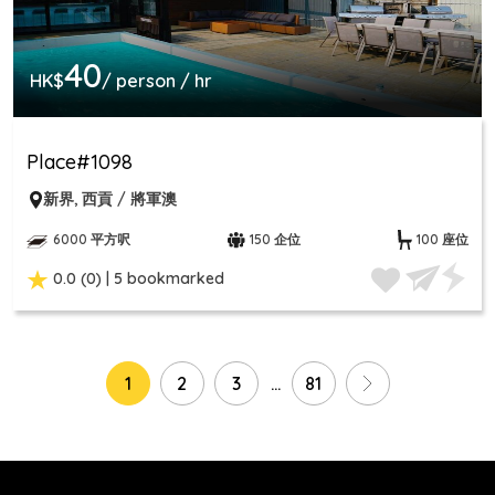
40
HK$
/ person / hr
Place#1098
新界
,
西貢 / 將軍澳
6000 平方呎
150 企位
100 座位
0.0 (0) | 5 bookmarked
1
2
3
81