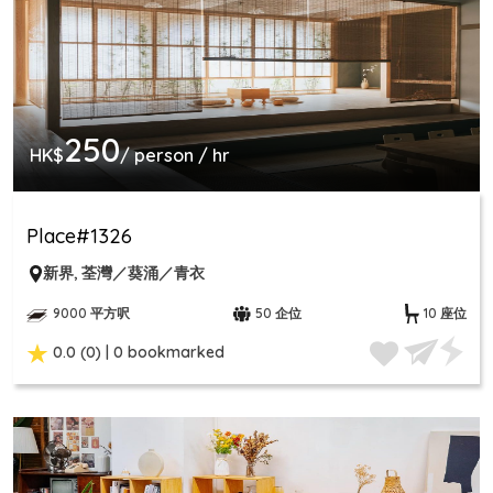
250
HK$
/ person / hr
Place#1326
新界
,
荃灣／葵涌／青衣
9000 平方呎
50 企位
10 座位
0.0 (0) | 0 bookmarked