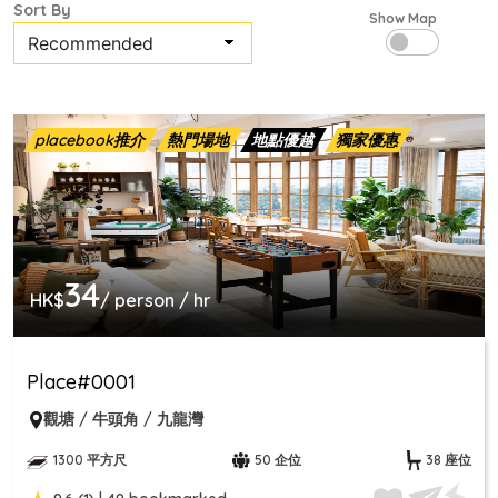
Sort By
Show Map
placebook推介
熱門場地
地點優越
獨家優惠
34
HK$
/ person / hr
Place#0001
觀塘 / 牛頭角 / 九龍灣
1300 平方尺
50 企位
38 座位