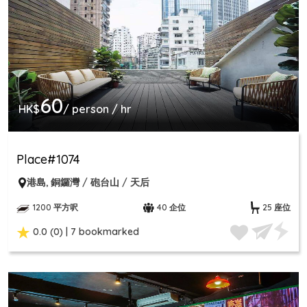
60
HK$
/ person / hr
Place#1074
港島
,
銅鑼灣 / 砲台山 / 天后
1200 平方呎
40 企位
25 座位
0.0 (0) | 7 bookmarked