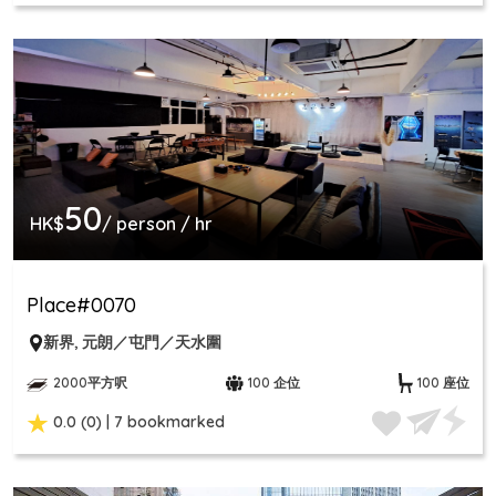
50
HK$
/ person / hr
Place#0070
新界
,
元朗／屯門／天水圍
2000平方呎
100 企位
100 座位
0.0 (0) | 7 bookmarked